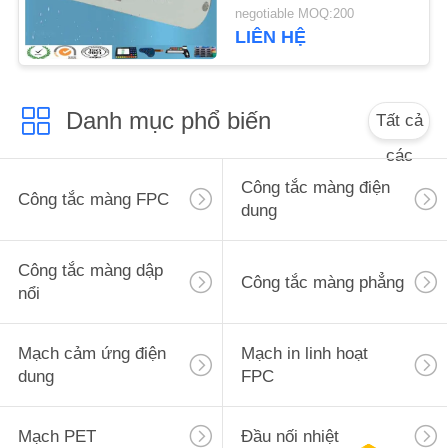
FPC 8 SMT Ánh sáng
negotiable MOQ:200
bên
LIÊN HỆ
Danh mục phổ biến
Tất cả
các
Công tắc màng điện
Công tắc màng FPC
dung
Công tắc màng dập
Công tắc màng phẳng
nổi
Mạch cảm ứng điện
Mạch in linh hoạt
dung
FPC
Mạch PET
Đầu nối nhiệt