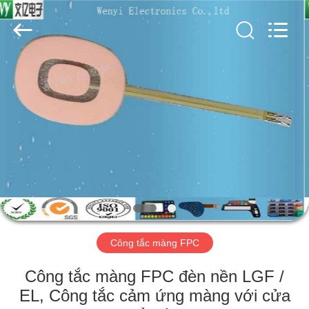
Dongguan
Jinyuanhang
Electronic
Technology
Co.,
Ltd.
All
Rights
NHÀ
Reserved.
CÁC
SẢN
PHẨM
VỀ
CHÚNG
Công tắc màng FPC
TÔI
Công tắc màng FPC đèn nền LGF /
THAM
EL, Công tắc cảm ứng màng với cửa