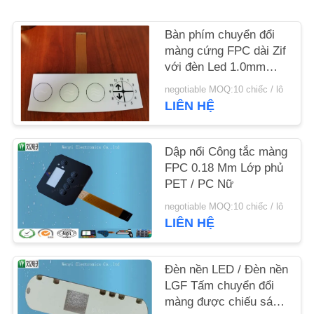
YÊU
CẦU
Bàn phím chuyển đổi
màng cứng FPC dài Zif
BÁO
với đèn Led 1.0mm
GIÁ
Pitch 3 phím
negotiable MOQ:10 chiếc / lô
LIÊN HỆ
SƠ
ĐỒ
Dập nổi Công tắc màng
TRANG
FPC 0.18 Mm Lớp phủ
PET / PC Nữ
WEB
negotiable MOQ:10 chiếc / lô
LIÊN HỆ
PRIVACY
POLICY
Đèn nền LED / Đèn nền
LGF Tấm chuyển đổi
màng được chiếu sáng