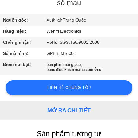
QUAN
sổ màu
NHÀ
Nguồn gốc:
Xuất xứ Trung Quốc
MÁY
Hàng hiệu:
WenYi Electronics
KIỂM
Chứng nhận:
RoHs, SGS, ISO9001:2008
SOÁT
Số mô hình:
GPI-BLMS-001
CHẤT
Điểm nổi bật:
,
bàn phím màng pcb
bảng điều khiển màng cảm ứng
LƯỢNG
LIÊN HỆ CHÚNG TÔI!
LIÊN
HỆ
MỞ RA CHI TIẾT
CHÚNG
TÔI
Sản phẩm tương tự