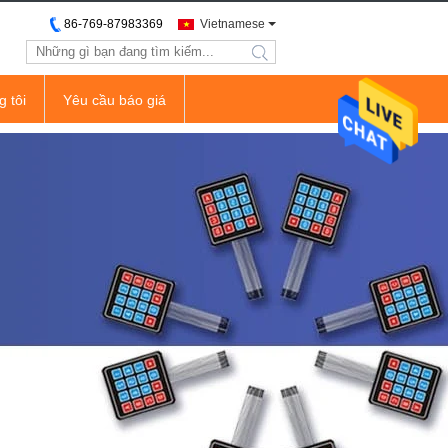
86-769-87983369
Vietnamese
search
g tôi
Yêu cầu báo giá