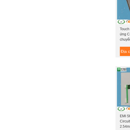
Touch
ứng C
chuyể
Địa c
EMI Sh
Circui
2.54