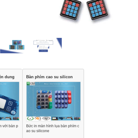
ện dung
Bàn phím cao su silicon
 với bàn p
Bức in màn hình lụa bàn phím c
ao su silicone