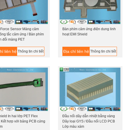
 Force Sensor Màng cảm
Bàn phím cảm ứng điện dung linh
ông tắc cảm ứng / Bàn phím
hoạt EMI Shield
n đổi màng PET
hỉ liên hệ
Địa chỉ liên hệ
Thông tin chi tiết
Thông tin chi tiết
ield In hai lớp PET Flex
Đầu nối dây dẫn nhiệt bằng vàng
t Kết hợp với bảng PCB cứng
Dây loại GYS / Đầu nối LCD PCB
mm
Lớp màu xám