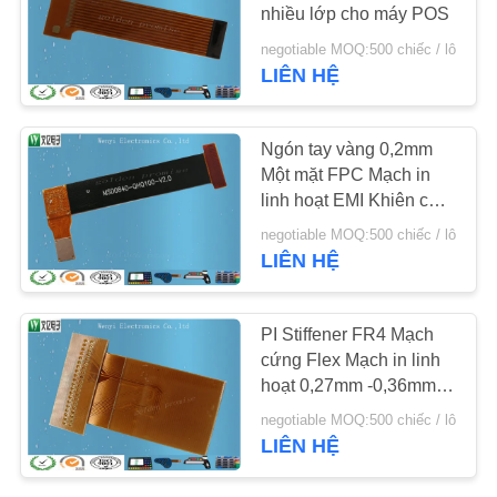
YÊU
nhiều lớp cho máy POS
CẦU
negotiable MOQ:500 chiếc / lô
LIÊN HỆ
20
BÁO
Mạch cảm ứng điện
GIÁ
Ngón tay vàng 0,2mm
dung
Một mặt FPC Mạch in
SƠ
linh hoạt EMI Khiên có
màng bọc điện từ màu
ĐỒ
negotiable MOQ:500 chiếc / lô
đen
LIÊN HỆ
TRANG
WEB
11
PI Stiffener FR4 Mạch
Mạch in linh hoạt
cứng Flex Mạch in linh
PRIVACY
hoạt 0,27mm -0,36mm
FPC
POLICY
Độ dày
negotiable MOQ:500 chiếc / lô
LIÊN HỆ