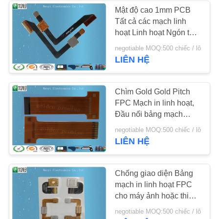
Mật độ cao 1mm PCB
Tất cả các mạch linh
14
hoạt Linh hoạt Ngón tay
mạ thiếc 1-8 Lớp
negotiable MOQ:500 chiếc / lô
Mạch PET
LIÊN HỆ
Chìm Gold Gold Pitch
FPC Mạch in linh hoạt,
Đầu nối bảng mạch
Silkscreen
5
negotiable MOQ:500 chiếc / lô
LIÊN HỆ
Đầu nối nhiệt
Chống giao diện Bảng
mạch in linh hoạt FPC
cho máy ảnh hoặc thiết
bị di động
negotiable MOQ:500 chiếc / lô