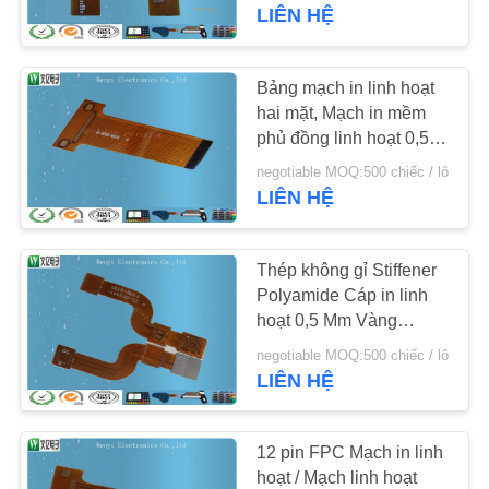
QUAN
LIÊN HỆ
NHÀ
MÁY
Bảng mạch in linh hoạt
48
hai mặt, Mạch in mềm
Công tắc màng dập
phủ đồng linh hoạt 0,5
KIỂM
OZ
nổi
negotiable MOQ:500 chiếc / lô
SOÁT
LIÊN HỆ
CHẤT
LƯỢNG
Thép không gỉ Stiffener
Polyamide Cáp in linh
hoạt 0,5 Mm Vàng
LIÊN
13
Finger Finger
negotiable MOQ:500 chiếc / lô
HỆ
Công tắc màng
LIÊN HỆ
CHÚNG
phẳng
TÔI
12 pin FPC Mạch in linh
hoạt / Mạch linh hoạt