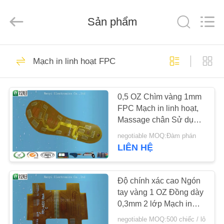
Dongguan
Jinyuanhang
Electronic
Sản phẩm
Technology
Co.,
Ltd.
All
Rights
NHÀ
31
Reserved.
Mạch in linh hoạt FPC
Công tắc màng FPC
CÁC
0,5 OZ Chìm vàng 1mm
SẢN
FPC Mạch in linh hoạt,
PHẨM
Massage chân Sử dụng
mạch Flex
negotiable MOQ:Đàm phán
VỀ
LIÊN HỆ
17
CHÚNG
Công tắc màng điện
TÔI
Độ chính xác cao Ngón
tay vàng 1 OZ Đồng dày
dung
0,3mm 2 lớp Mạch in
THAM
linh hoạt
negotiable MOQ:500 chiếc / lô