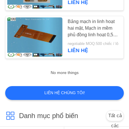
LIÊN HỆ
10
Mái vòm kim loại
Bảng mạch in linh hoạt
hai mặt, Mạch in mềm
xúc giác
phủ đồng linh hoạt 0,5
OZ
negotiable MOQ:500 chiếc / lô
LIÊN HỆ
13
No more things
Công tắc Polydome
LIÊN HỆ CHÚNG TÔI!
Danh mục phổ biến
Tất cả
các