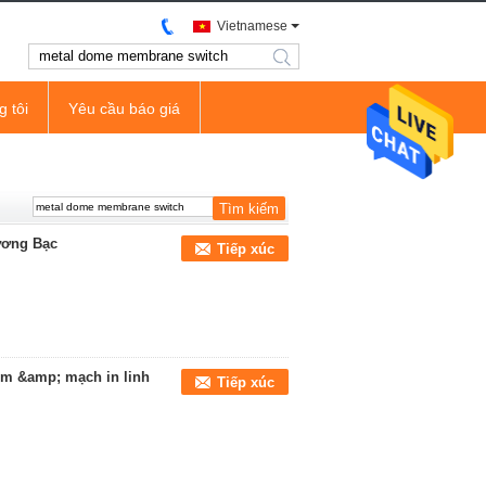
Vietnamese
search
g tôi
Yêu cầu báo giá
ương Bạc
Tiếp xúc
ôm &amp; mạch in linh
Tiếp xúc