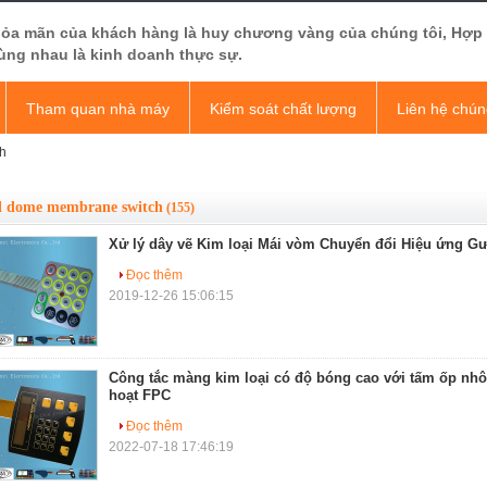
hỏa mãn của khách hàng là huy chương vàng của chúng tôi, Hợp
ùng nhau là kinh doanh thực sự.
Tham quan nhà máy
Kiểm soát chất lượng
Liên hệ chún
h
l dome membrane switch
(155)
Xử lý dây vẽ Kim loại Mái vòm Chuyển đổi Hiệu ứng G
Đọc thêm
2019-12-26 15:06:15
Công tắc màng kim loại có độ bóng cao với tấm ốp nh
hoạt FPC
Đọc thêm
2022-07-18 17:46:19